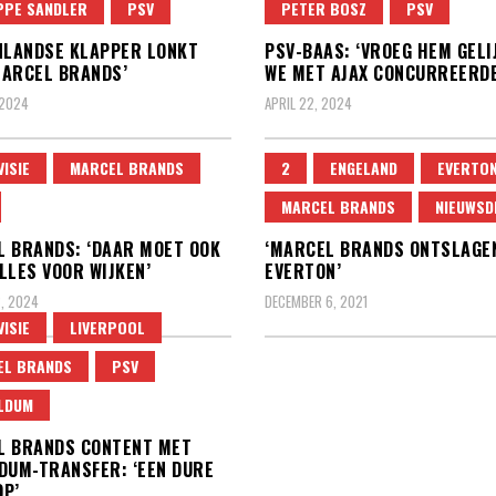
PPE SANDLER
PSV
PETER BOSZ
PSV
NLANDSE KLAPPER LONKT
PSV-BAAS: ‘VROEG HEM GELI
ARCEL BRANDS’
WE MET AJAX CONCURREERDE
 2024
APRIL 22, 2024
VISIE
MARCEL BRANDS
2
ENGELAND
EVERTO
MARCEL BRANDS
NIEUWSD
 BRANDS: ‘DAAR MOET OOK
‘MARCEL BRANDS ONTSLAGEN
LLES VOOR WIJKEN’
EVERTON’
2, 2024
DECEMBER 6, 2021
VISIE
LIVERPOOL
EL BRANDS
PSV
LDUM
L BRANDS CONTENT MET
DUM-TRANSFER: ‘EEN DURE
P’