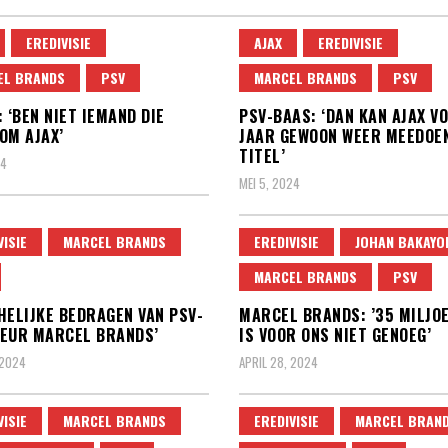
EREDIVISIE
AJAX
EREDIVISIE
EL BRANDS
PSV
MARCEL BRANDS
PSV
: ‘BEN NIET IEMAND DIE
PSV-BAAS: ‘DAN KAN AJAX V
OM AJAX’
JAAR GEWOON WEER MEEDOE
TITEL’
24
MEI 5, 2024
VISIE
MARCEL BRANDS
EREDIVISIE
JOHAN BAKAYO
MARCEL BRANDS
PSV
HELIJKE BEDRAGEN VAN PSV-
MARCEL BRANDS: ’35 MILJO
EUR MARCEL BRANDS’
IS VOOR ONS NIET GENOEG’
 2024
APRIL 28, 2024
VISIE
MARCEL BRANDS
EREDIVISIE
MARCEL BRAN