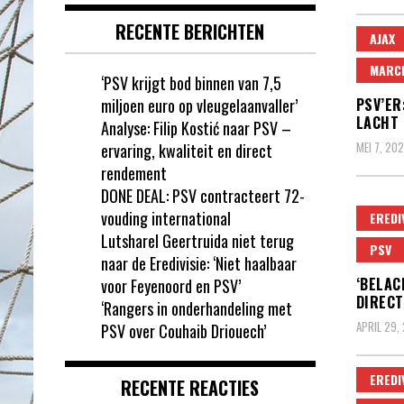
RECENTE BERICHTEN
AJAX
MARC
‘PSV krijgt bod binnen van 7,5
miljoen euro op vleugelaanvaller’
PSV’ER
LACHT 
Analyse: Filip Kostić naar PSV –
MEI 7, 20
ervaring, kwaliteit en direct
rendement
DONE DEAL: PSV contracteert 72-
vouding international
EREDI
Lutsharel Geertruida niet terug
PSV
naar de Eredivisie: ‘Niet haalbaar
‘BELAC
voor Feyenoord en PSV’
DIRECT
‘Rangers in onderhandeling met
APRIL 29,
PSV over Couhaib Driouech’
EREDI
RECENTE REACTIES