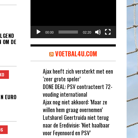
00:00
02:20
OLGEND
N OM DE
VOETBAL4U.COM
Ajax heeft zich versterkt met een
KO
‘zeer grote speler’
DONE DEAL: PSV contracteert 72-
vouding international
EN EURO
Ajax nog niet akkoord: ‘Maar ze
willen hem graag overnemen’
Lutsharel Geertruida niet terug
naar de Eredivisie: ‘Niet haalbaar
DS
voor Feyenoord en PSV’