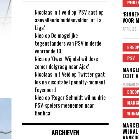
PHILI
Nicolaas In t veld
op
‘PSV aast op
‘BINNE
aanvallende middenvelder uit La
VOOR M
Liga’
APRIL 28,
Nico
op
De mogelijke
tegenstanders van PSV in derde
EREDI
voorronde CL
Nico
op
‘Owen Wijndal wil deze
PSV
zomer dolgraag naar Ajax’
MARCEL
Nicolaas in t Veid
op
Twitter gaat
ECHT A
los na discutabel penalty-moment
JANUARI 1
Feyenoord
EREDI
Nico
op
‘Roger Schmidt wil nu drie
MARC
PSV-spelers meenemen naar
Benfica’
WIJNA
MARCE
ARCHIEVEN
WIJNAL
AANKOO