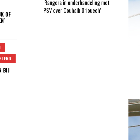
‘Rangers in onderhandeling met
PSV over Couhaib Driouech’
JK OF
N’
N
ELEND
 BIJ