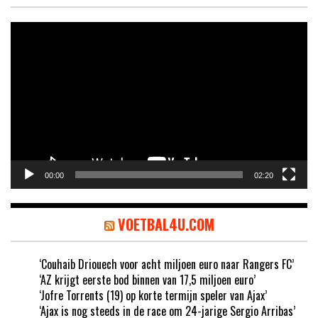
Videospeler
00:00
02:20
VOETBAL4U.COM
‘Couhaib Driouech voor acht miljoen euro naar Rangers FC’
‘AZ krijgt eerste bod binnen van 17,5 miljoen euro’
‘Jofre Torrents (19) op korte termijn speler van Ajax’
‘Ajax is nog steeds in de race om 24-jarige Sergio Arribas’