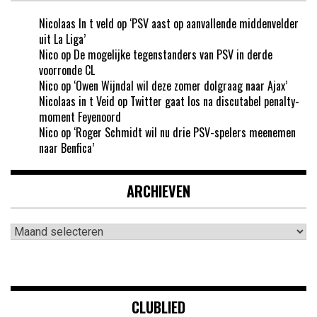
Nicolaas In t veld
op
‘PSV aast op aanvallende middenvelder
uit La Liga’
Nico
op
De mogelijke tegenstanders van PSV in derde
voorronde CL
Nico
op
‘Owen Wijndal wil deze zomer dolgraag naar Ajax’
Nicolaas in t Veid
op
Twitter gaat los na discutabel penalty-
moment Feyenoord
Nico
op
‘Roger Schmidt wil nu drie PSV-spelers meenemen
naar Benfica’
ARCHIEVEN
Archieven
CLUBLIED