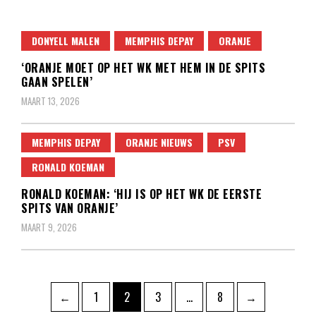
DONYELL MALEN
MEMPHIS DEPAY
ORANJE
‘ORANJE MOET OP HET WK MET HEM IN DE SPITS
GAAN SPELEN’
MAART 13, 2026
MEMPHIS DEPAY
ORANJE NIEUWS
PSV
RONALD KOEMAN
RONALD KOEMAN: ‘HIJ IS OP HET WK DE EERSTE
SPITS VAN ORANJE’
MAART 9, 2026
Berichten
Pagina
Pagina
Pagina
Pagina
←
1
2
3
…
8
→