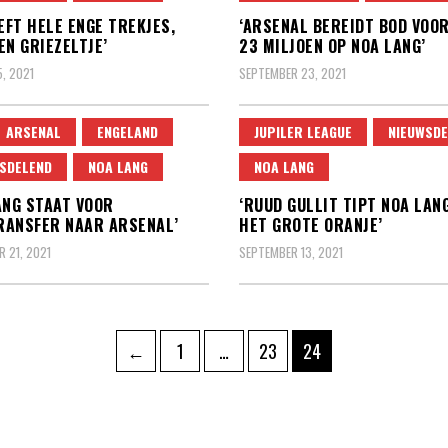
EEFT HELE ENGE TREKJES,
‘ARSENAL BEREIDT BOD VOOR
EN GRIEZELTJE’
23 MILJOEN OP NOA LANG’
, 2021
SEPTEMBER 23, 2021
ARSENAL
ENGELAND
JUPILER LEAGUE
NIEUWSDE
SDELEND
NOA LANG
NOA LANG
ANG STAAT VOOR
‘RUUD GULLIT TIPT NOA LAN
RANSFER NAAR ARSENAL’
HET GROTE ORANJE’
 21, 2021
SEPTEMBER 13, 2021
hten
Pagina
Pagina
Pagina
←
1
…
23
24
ering