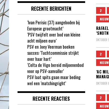
RECENTE BERICHTEN
2
NIEUW
‘Ivan Perisic (37) aangeboden bij
Europese grootmacht’
RAFAEL
‘SNOTN
‘PSV twijfelt over bod van kleine
OKTOBER 9
acht miljoen euro’
PSV en Joey Veerman boeken
succes: ‘Tuchtcommissie strijkt
2
over haar hart’
NIEUW
‘Celta de Vigo bereid miljoenenbod
voor op PSV-aanvaller’
‘AC MI
MANAGE
PSV laat spits gaan maar beding
wel een ‘matchingright’
OKTOBER 6
RECENTE REACTIES
2
NIEUW