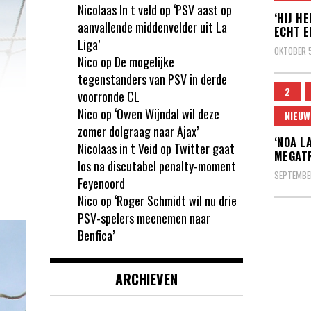
Nicolaas In t veld
op
‘PSV aast op
‘HIJ H
aanvallende middenvelder uit La
ECHT E
Liga’
OKTOBER 5
Nico
op
De mogelijke
tegenstanders van PSV in derde
2
voorronde CL
Nico
op
‘Owen Wijndal wil deze
NIEUW
zomer dolgraag naar Ajax’
‘NOA L
Nicolaas in t Veid
op
Twitter gaat
MEGAT
los na discutabel penalty-moment
SEPTEMBER
Feyenoord
Nico
op
‘Roger Schmidt wil nu drie
PSV-spelers meenemen naar
Benfica’
Beric
pagin
ARCHIEVEN