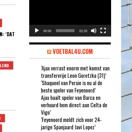
00:00
02:20
N: ‘DAT
VOETBAL4U.COM
LEND
‘Ajax verrast enorm met komst van
transfervrije Leon Goretzka (31)’
‘Shaqueel van Persie is nu al de
beste speler van Feyenoord’
Ajax haalt speler van Barca en
verhuurd hem direct aan Celta de
Vigo’
D
‘Feyenoord meldt zich voor 24-
jarige Spanjaard Javi Lopez’