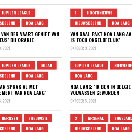
JUPILER LEAGUE
1
HOOFDNIEUWS
SDELEND
NOA LANG
NIEUWSDELEND
NOA LANG
 VAN DER VAART GENIET VAN
VAN GAAL PAKT NOA LANG AA
EUS’ BIJ ORANJE
IS TOCH ONGELOFELIJK’
, 2021
OKTOBER 9, 2021
JUPILER LEAGUE
MILAN
JUPILER LEAGUE
NIEUWSDE
SDELEND
NOA LANG
NOA LANG
LAN SPRAK AL MET
NOA LANG: ‘IK BEN IN BELGIE
MENT VAN NOA LANG’
VOLWASSEN GEWORDEN’
, 2021
OKTOBER 5, 2021
DERKSEN
EREDIVISIE
2
ARSENAL
ENGELAN
SDELEND
NOA LANG
NIEUWSDELEND
NOA LANG