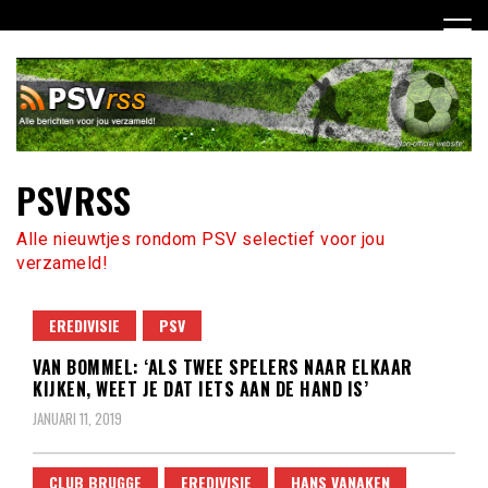
Ga
naar
de
inhoud
PSVRSS
Alle nieuwtjes rondom PSV selectief voor jou
verzameld!
EREDIVISIE
PSV
VAN BOMMEL: ‘ALS TWEE SPELERS NAAR ELKAAR
KIJKEN, WEET JE DAT IETS AAN DE HAND IS’
JANUARI 11, 2019
CLUB BRUGGE
EREDIVISIE
HANS VANAKEN