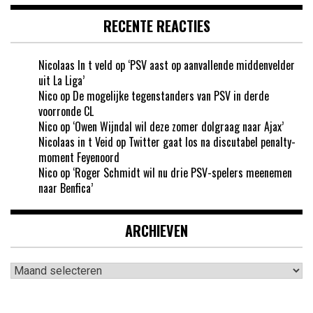
RECENTE REACTIES
Nicolaas In t veld
op
‘PSV aast op aanvallende middenvelder
uit La Liga’
Nico
op
De mogelijke tegenstanders van PSV in derde
voorronde CL
Nico
op
‘Owen Wijndal wil deze zomer dolgraag naar Ajax’
Nicolaas in t Veid
op
Twitter gaat los na discutabel penalty-
moment Feyenoord
Nico
op
‘Roger Schmidt wil nu drie PSV-spelers meenemen
naar Benfica’
ARCHIEVEN
Archieven