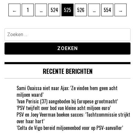
Berichten
Pagina
Pagina
Pagina
Pagina
Pagina
←
1
…
524
525
526
…
554
→
paginering
Zoeken
naar:
RECENTE BERICHTEN
Sami Ouaissa niet naar Ajax: ‘Ze vinden hem geen acht
miljoen waard’
‘Ivan Perisic (37) aangeboden bij Europese grootmacht’
‘PSV twijfelt over bod van kleine acht miljoen euro’
PSV en Joey Veerman boeken succes: ‘Tuchtcommissie strijkt
over haar hart’
‘Celta de Vigo bereid miljoenenbod voor op PSV-aanvaller’