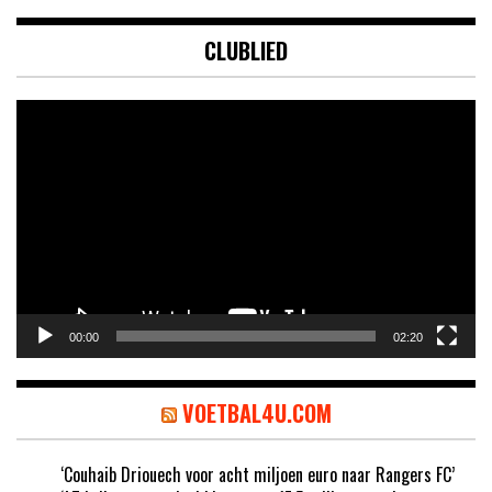
CLUBLIED
Videospeler
00:00
02:20
VOETBAL4U.COM
‘Couhaib Driouech voor acht miljoen euro naar Rangers FC’