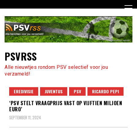
Ga
naar
de
inhoud
PSVRSS
Alle nieuwtjes rondom PSV selectief voor jou
verzameld!
EREDIVISIE
JUVENTUS
PSV
RICARDO PEPI
‘PSV STELT VRAAGPRIJS VAST OP VIJFTIEN MILJOEN
EURO’
SEPTEMBER 11, 2024