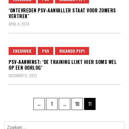
‘ONTEVREDEN PSV-AANVALLER STAAT VOOR ZOMERS
VERTREK’
APRIL 4, 2024
EREDIVISIE
PSV
RICARDO PEPI
PSV-AANWINST: ‘DE TRAINING LIJKT HIER SOMS WEL
OP EEN OORLOG’
DECEMBER 17, 2023
Berichten
Pagina
Pagina
Pagina
←
1
…
10
11
paginering
Zoeken