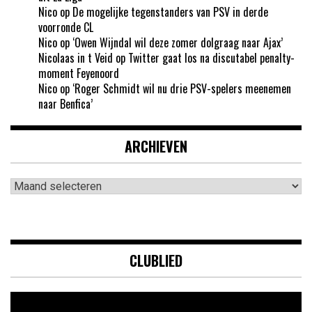
Nico
op
De mogelijke tegenstanders van PSV in derde
voorronde CL
Nico
op
‘Owen Wijndal wil deze zomer dolgraag naar Ajax’
Nicolaas in t Veid
op
Twitter gaat los na discutabel penalty-
moment Feyenoord
Nico
op
‘Roger Schmidt wil nu drie PSV-spelers meenemen
naar Benfica’
ARCHIEVEN
Archieven
CLUBLIED
Videospeler