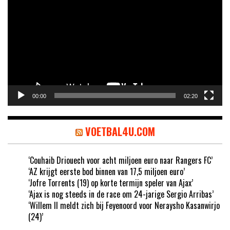
00:00
02:20
VOETBAL4U.COM
‘Couhaib Driouech voor acht miljoen euro naar Rangers FC’
‘AZ krijgt eerste bod binnen van 17,5 miljoen euro’
‘Jofre Torrents (19) op korte termijn speler van Ajax’
‘Ajax is nog steeds in de race om 24-jarige Sergio Arribas’
‘Willem II meldt zich bij Feyenoord voor Neraysho Kasanwirjo
(24)’