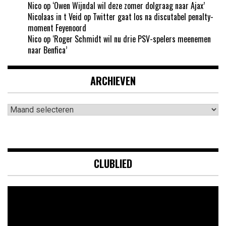
Nico
op
‘Owen Wijndal wil deze zomer dolgraag naar Ajax’
Nicolaas in t Veid
op
Twitter gaat los na discutabel penalty-
moment Feyenoord
Nico
op
‘Roger Schmidt wil nu drie PSV-spelers meenemen
naar Benfica’
ARCHIEVEN
Archieven
CLUBLIED
Videospeler