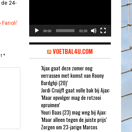
 de 24-
Farioli’
00:00
02:20
VOETBAL4U.COM
et
*
‘Ajax gaat deze zomer nog
verrassen met komst van Roony
Bardghji (20)’
Jordi Cruijff gaat volle bak bij Ajax:
‘Maar opvolger mag de rotzooi
opruimen’
Youri Baas (23) mag weg bij Ajax:
‘Maar alleen tegen de juiste prijs’
Zorgen om 23-jarige Marcos