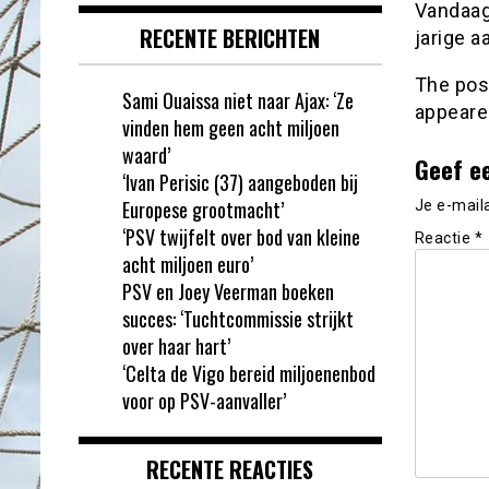
Vandaag
RECENTE BERICHTEN
jarige a
The po
Sami Ouaissa niet naar Ajax: ‘Ze
appeare
vinden hem geen acht miljoen
waard’
Geef e
‘Ivan Perisic (37) aangeboden bij
Europese grootmacht’
Je e-mail
‘PSV twijfelt over bod van kleine
Reactie
*
acht miljoen euro’
PSV en Joey Veerman boeken
succes: ‘Tuchtcommissie strijkt
over haar hart’
‘Celta de Vigo bereid miljoenenbod
voor op PSV-aanvaller’
RECENTE REACTIES