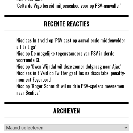
‘Celta de Vigo bereid miljoenenbod voor op PSV-aanvaller’
RECENTE REACTIES
Nicolaas In t veld
op
‘PSV aast op aanvallende middenvelder
uit La Liga’
Nico
op
De mogelijke tegenstanders van PSV in derde
voorronde CL
Nico
op
‘Owen Wijndal wil deze zomer dolgraag naar Ajax’
Nicolaas in t Veid
op
Twitter gaat los na discutabel penalty-
moment Feyenoord
Nico
op
‘Roger Schmidt wil nu drie PSV-spelers meenemen
naar Benfica’
ARCHIEVEN
Archieven