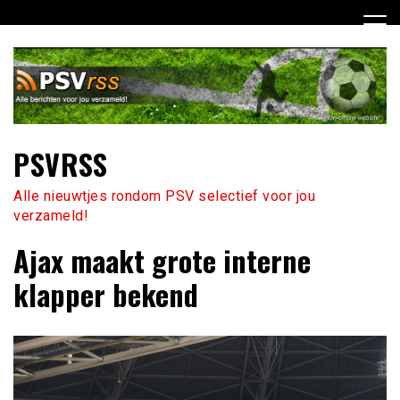
Ga
naar
de
inhoud
PSVRSS
Alle nieuwtjes rondom PSV selectief voor jou
verzameld!
Ajax maakt grote interne
klapper bekend