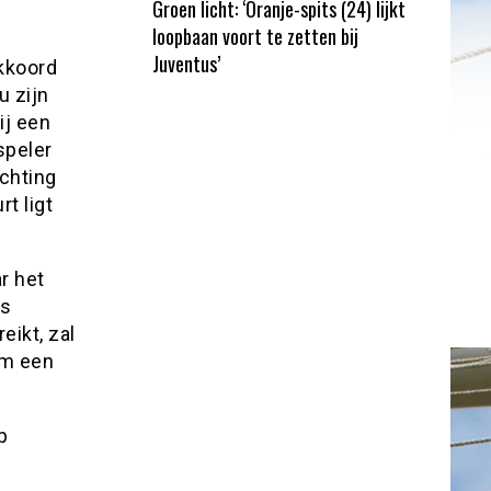
Groen licht: ‘Oranje-spits (24) lijkt
loopbaan voort te zetten bij
Juventus’
kkoord
u zijn
ij een
speler
chting
rt ligt
r het
ls
ikt, zal
am een
p