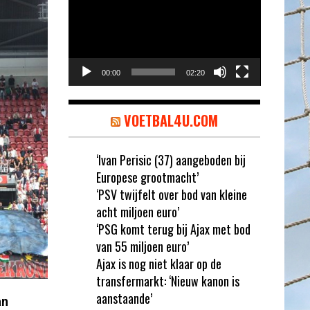
00:00
02:20
VOETBAL4U.COM
‘Ivan Perisic (37) aangeboden bij
Europese grootmacht’
‘PSV twijfelt over bod van kleine
acht miljoen euro’
‘PSG komt terug bij Ajax met bod
van 55 miljoen euro’
Ajax is nog niet klaar op de
transfermarkt: ‘Nieuw kanon is
aanstaande’
an