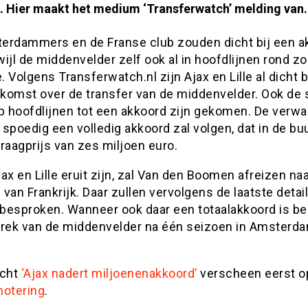
n. Hier maakt het medium ‘Transferwatch’ melding van.
erdammers en de Franse club zouden dicht bij een a
rwijl de middenvelder zelf ook al in hoofdlijnen rond zo
e. Volgens Transferwatch.nl zijn Ajax en Lille al dicht b
komst over de transfer van de middenvelder. Ook de 
op hoofdlijnen tot een akkoord zijn gekomen. De verwa
r spoedig een volledig akkoord zal volgen, dat in de buu
raagprijs van zes miljoen euro.
ax en Lille eruit zijn, zal Van den Boomen afreizen naa
van Frankrijk. Daar zullen vervolgens de laatste detai
besproken. Wanneer ook daar een totaalakkoord is bere
trek van de middenvelder na één seizoen in Amsterd
.
icht
‘Ajax nadert miljoenenakkoord’
verscheen eerst o
notering
.