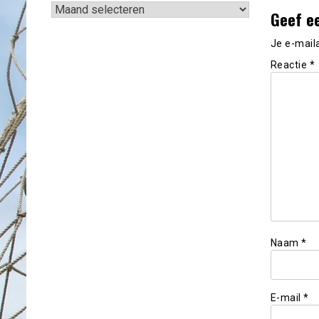
Archieven
Geef e
Je e-mail
Reactie
*
Naam
*
E-mail
*