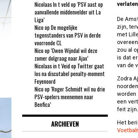
Nicolaas In t veld
op
‘PSV aast op
verlate
aanvallende middenvelder uit La
Liga’
De Amst
Nico
op
De mogelijke
zijn, te
tegenstanders van PSV in derde
met Lill
voorronde CL
overeen
Nico
op
‘Owen Wijndal wil deze
zou al 
zomer dolgraag naar Ajax’
is dat e
Nicolaas in t Veid
op
Twitter gaat
van de v
los na discutabel penalty-moment
Zodra Aj
Feyenoord
noorden 
Nico
op
‘Roger Schmidt wil nu drie
worden 
PSV-spelers meenemen naar
een ver
Benfica’
feit zijn
ARCHIEVEN
Het ber
Voetbal