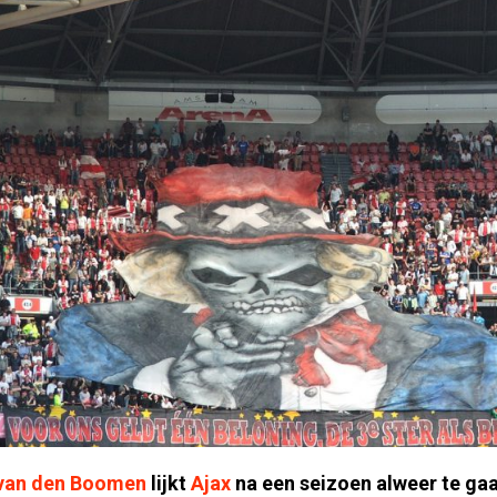
van den Boomen
lijkt
Ajax
na een seizoen alweer te ga