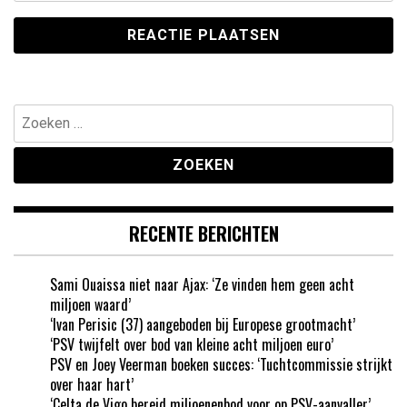
Zoeken
naar:
RECENTE BERICHTEN
Sami Ouaissa niet naar Ajax: ‘Ze vinden hem geen acht
miljoen waard’
‘Ivan Perisic (37) aangeboden bij Europese grootmacht’
‘PSV twijfelt over bod van kleine acht miljoen euro’
PSV en Joey Veerman boeken succes: ‘Tuchtcommissie strijkt
over haar hart’
‘Celta de Vigo bereid miljoenenbod voor op PSV-aanvaller’