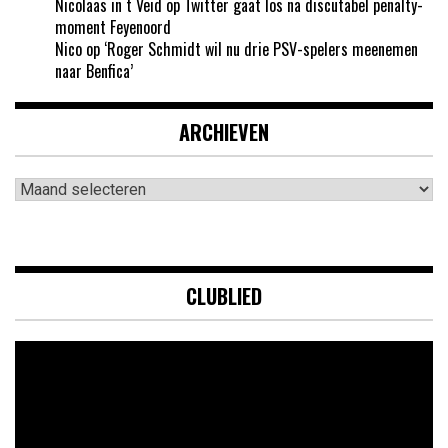
Nicolaas in t Veid
op
Twitter gaat los na discutabel penalty-
moment Feyenoord
Nico
op
‘Roger Schmidt wil nu drie PSV-spelers meenemen
naar Benfica’
ARCHIEVEN
Archieven
CLUBLIED
Videospeler