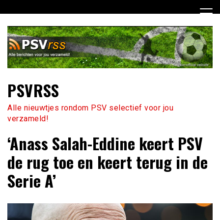
Ga
naar
de
inhoud
PSVRSS
Alle nieuwtjes rondom PSV selectief voor jou
verzameld!
‘Anass Salah-Eddine keert PSV
de rug toe en keert terug in de
Serie A’