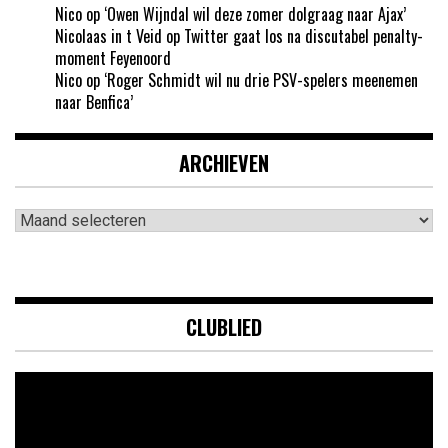
Nico
op
‘Owen Wijndal wil deze zomer dolgraag naar Ajax’
Nicolaas in t Veid
op
Twitter gaat los na discutabel penalty-
moment Feyenoord
Nico
op
‘Roger Schmidt wil nu drie PSV-spelers meenemen
naar Benfica’
ARCHIEVEN
Archieven
CLUBLIED
Videospeler