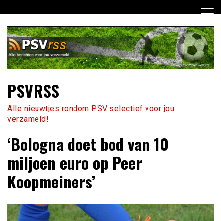
Ga
naar
de
inhoud
PSVRSS
Alle nieuwtjes rondom PSV selectief voor jou
verzameld!
‘Bologna doet bod van 10
miljoen euro op Peer
Koopmeiners’