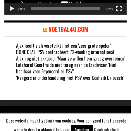
00:00
02:20
VOETBAL4U.COM
Ajax heeft zich versterkt met een ‘zeer grote speler’
DONE DEAL: PSV contracteert 72-vouding international
Ajax nog niet akkoord: ‘Maar ze willen hem graag overnemen’
Lutsharel Geertruida niet terug naar de Eredivisie: ‘Niet
haalbaar voor Feyenoord en PSV’
‘Rangers in onderhandeling met PSV over Couhaib Driouech’
Aangedreven door
WordPress
Deze website maakt gebruik van cookies. Voor een goed functioneerde
website dient u akkoord te gaan.
Cookiebeleid
Accepteer