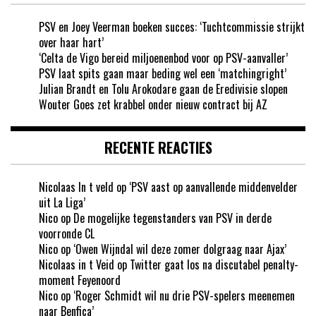
PSV en Joey Veerman boeken succes: ‘Tuchtcommissie strijkt
over haar hart’
‘Celta de Vigo bereid miljoenenbod voor op PSV-aanvaller’
PSV laat spits gaan maar beding wel een ‘matchingright’
Julian Brandt en Tolu Arokodare gaan de Eredivisie slopen
Wouter Goes zet krabbel onder nieuw contract bij AZ
RECENTE REACTIES
Nicolaas In t veld
op
‘PSV aast op aanvallende middenvelder
uit La Liga’
Nico
op
De mogelijke tegenstanders van PSV in derde
voorronde CL
Nico
op
‘Owen Wijndal wil deze zomer dolgraag naar Ajax’
Nicolaas in t Veid
op
Twitter gaat los na discutabel penalty-
moment Feyenoord
Nico
op
‘Roger Schmidt wil nu drie PSV-spelers meenemen
naar Benfica’