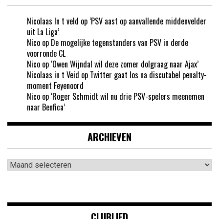
Nicolaas In t veld
op
‘PSV aast op aanvallende middenvelder
uit La Liga’
Nico
op
De mogelijke tegenstanders van PSV in derde
voorronde CL
Nico
op
‘Owen Wijndal wil deze zomer dolgraag naar Ajax’
Nicolaas in t Veid
op
Twitter gaat los na discutabel penalty-
moment Feyenoord
Nico
op
‘Roger Schmidt wil nu drie PSV-spelers meenemen
naar Benfica’
ARCHIEVEN
Archieven
CLUBLIED