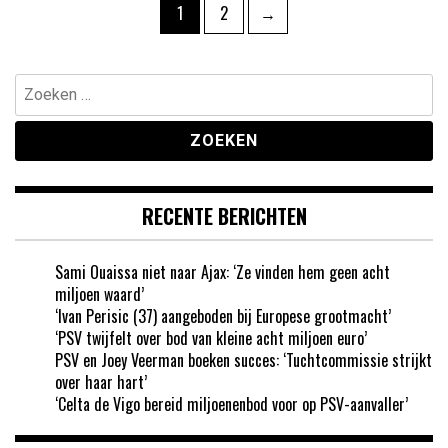
Berichten
Pagina
Pagina
1
2
→
paginering
Zoeken
naar:
RECENTE BERICHTEN
Sami Ouaissa niet naar Ajax: ‘Ze vinden hem geen acht
miljoen waard’
‘Ivan Perisic (37) aangeboden bij Europese grootmacht’
‘PSV twijfelt over bod van kleine acht miljoen euro’
PSV en Joey Veerman boeken succes: ‘Tuchtcommissie strijkt
over haar hart’
‘Celta de Vigo bereid miljoenenbod voor op PSV-aanvaller’