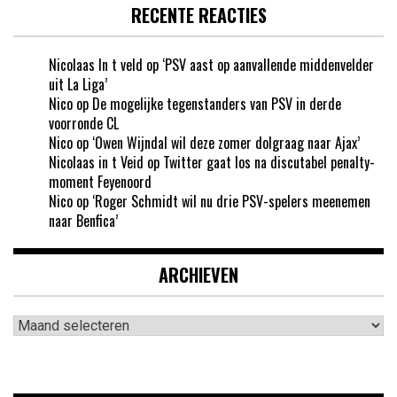
RECENTE REACTIES
Nicolaas In t veld
op
‘PSV aast op aanvallende middenvelder
uit La Liga’
Nico
op
De mogelijke tegenstanders van PSV in derde
voorronde CL
Nico
op
‘Owen Wijndal wil deze zomer dolgraag naar Ajax’
Nicolaas in t Veid
op
Twitter gaat los na discutabel penalty-
moment Feyenoord
Nico
op
‘Roger Schmidt wil nu drie PSV-spelers meenemen
naar Benfica’
ARCHIEVEN
Archieven