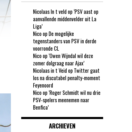
Nicolaas In t veld
op
‘PSV aast op
aanvallende middenvelder uit La
Liga’
Nico
op
De mogelijke
tegenstanders van PSV in derde
voorronde CL
Nico
op
‘Owen Wijndal wil deze
zomer dolgraag naar Ajax’
Nicolaas in t Veid
op
Twitter gaat
los na discutabel penalty-moment
Feyenoord
Nico
op
‘Roger Schmidt wil nu drie
PSV-spelers meenemen naar
Benfica’
ARCHIEVEN