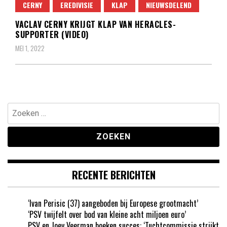
CERNY
EREDIVISIE
KLAP
NIEUWSDELEND
VACLAV CERNY KRIJGT KLAP VAN HERACLES-
SUPPORTER (VIDEO)
MEI 1, 2022
Zoeken
naar:
RECENTE BERICHTEN
‘Ivan Perisic (37) aangeboden bij Europese grootmacht’
‘PSV twijfelt over bod van kleine acht miljoen euro’
PSV en Joey Veerman boeken succes: ‘Tuchtcommissie strijkt