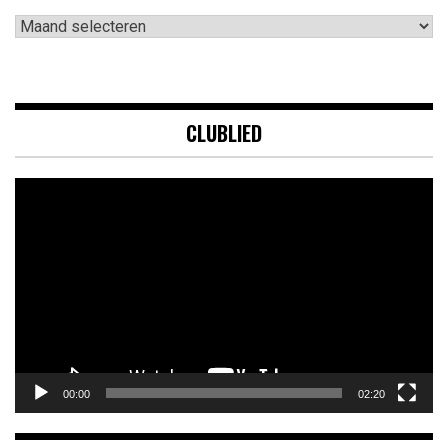
Archieven
CLUBLIED
Videospeler
00:00
02:20