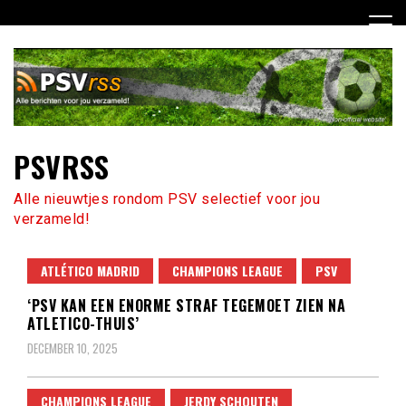
Ga
naar
de
inhoud
PSVRSS
Alle nieuwtjes rondom PSV selectief voor jou
verzameld!
ATLÉTICO MADRID
CHAMPIONS LEAGUE
PSV
‘PSV KAN EEN ENORME STRAF TEGEMOET ZIEN NA
ATLETICO-THUIS’
DECEMBER 10, 2025
CHAMPIONS LEAGUE
JERDY SCHOUTEN