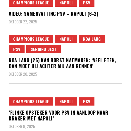
CHAMPIONS LEAGUE
NAPOLI
PSV
VIDEO: SAMENVATTING PSV – NAPOLI (6-2)
OKTOBER 22, 2025
CHAMPIONS LEAGUE
NAPOLI
NOA LANG
PSV
SERGIÑO DEST
NOA LANG (26) KAN BORST NATMAKEN: ‘VEEL ETEN,
DAN MOET HIJ ACHTER MIJ AAN RENNEN’
OKTOBER 20, 2025
CHAMPIONS LEAGUE
NAPOLI
PSV
‘FLINKE OPSTEKER VOOR PSV IN AANLOOP NAAR
KRAKER MET NAPOLI’
OKTOBER 8, 2025