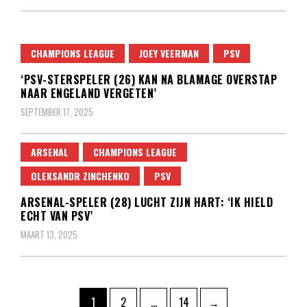
CHAMPIONS LEAGUE
JOEY VEERMAN
PSV
‘PSV-STERSPELER (26) KAN NA BLAMAGE OVERSTAP
NAAR ENGELAND VERGETEN’
SEPTEMBER 17, 2025
ARSENAL
CHAMPIONS LEAGUE
OLEKSANDR ZINCHENKO
PSV
ARSENAL-SPELER (28) LUCHT ZIJN HART: ‘IK HIELD
ECHT VAN PSV’
MAART 13, 2025
Berichten
Pagina
Pagina
Pagina
1
2
…
14
→