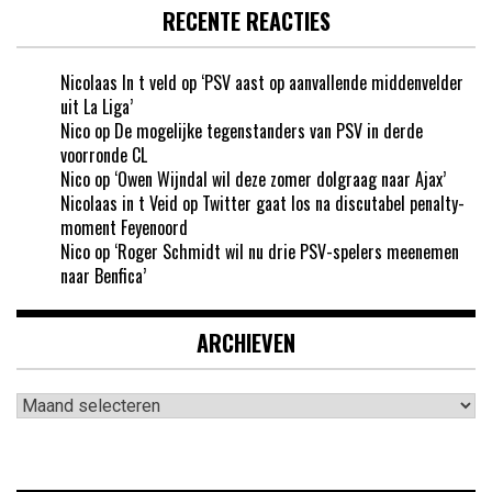
RECENTE REACTIES
Nicolaas In t veld
op
‘PSV aast op aanvallende middenvelder
uit La Liga’
Nico
op
De mogelijke tegenstanders van PSV in derde
voorronde CL
Nico
op
‘Owen Wijndal wil deze zomer dolgraag naar Ajax’
Nicolaas in t Veid
op
Twitter gaat los na discutabel penalty-
moment Feyenoord
Nico
op
‘Roger Schmidt wil nu drie PSV-spelers meenemen
naar Benfica’
ARCHIEVEN
Archieven