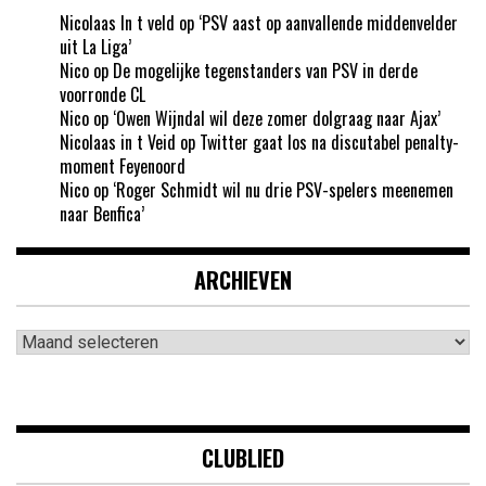
Nicolaas In t veld
op
‘PSV aast op aanvallende middenvelder
uit La Liga’
Nico
op
De mogelijke tegenstanders van PSV in derde
voorronde CL
Nico
op
‘Owen Wijndal wil deze zomer dolgraag naar Ajax’
Nicolaas in t Veid
op
Twitter gaat los na discutabel penalty-
moment Feyenoord
Nico
op
‘Roger Schmidt wil nu drie PSV-spelers meenemen
naar Benfica’
ARCHIEVEN
Archieven
CLUBLIED