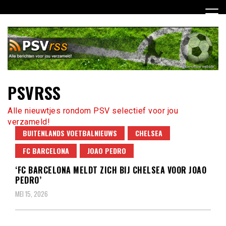
Ga
naar
de
inhoud
PSVRSS
Alle nieuwtjes rondom PSV selectief voor jou
verzameld!
BUITENLANDS VOETBALNIEUWS
CHELSEA
FC BARCELONA
JOAO PEDRO
‘FC BARCELONA MELDT ZICH BIJ CHELSEA VOOR JOAO
PEDRO’
MEI 15, 2026