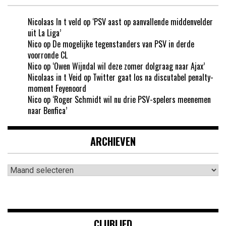
Nicolaas In t veld
op
‘PSV aast op aanvallende middenvelder
uit La Liga’
Nico
op
De mogelijke tegenstanders van PSV in derde
voorronde CL
Nico
op
‘Owen Wijndal wil deze zomer dolgraag naar Ajax’
Nicolaas in t Veid
op
Twitter gaat los na discutabel penalty-
moment Feyenoord
Nico
op
‘Roger Schmidt wil nu drie PSV-spelers meenemen
naar Benfica’
ARCHIEVEN
Archieven
CLUBLIED