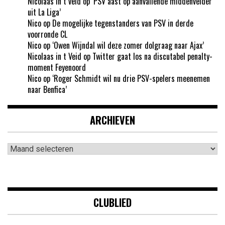
Nicolaas In t veld
op
‘PSV aast op aanvallende middenvelder
uit La Liga’
Nico
op
De mogelijke tegenstanders van PSV in derde
voorronde CL
Nico
op
‘Owen Wijndal wil deze zomer dolgraag naar Ajax’
Nicolaas in t Veid
op
Twitter gaat los na discutabel penalty-
moment Feyenoord
Nico
op
‘Roger Schmidt wil nu drie PSV-spelers meenemen
naar Benfica’
ARCHIEVEN
Archieven
CLUBLIED