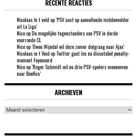
RECENTE REACTIES
Nicolaas In t veld
op
‘PSV aast op aanvallende middenvelder
uit La Liga’
Nico
op
De mogelijke tegenstanders van PSV in derde
voorronde CL
Nico
op
‘Owen Wijndal wil deze zomer dolgraag naar Ajax’
Nicolaas in t Veid
op
Twitter gaat los na discutabel penalty-
moment Feyenoord
Nico
op
‘Roger Schmidt wil nu drie PSV-spelers meenemen
naar Benfica’
ARCHIEVEN
Archieven