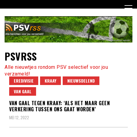
Ga
naar
de
inhoud
PSVRSS
Alle nieuwtjes rondom PSV selectief voor jou
verzameld!
EREDIVISIE
KRAAY
NIEUWSDELEND
VAN GAAL
VAN GAAL TEGEN KRAAY: ‘ALS HET MAAR GEEN
VERKERING TUSSEN ONS GAAT WORDEN’
MEI 12, 2022