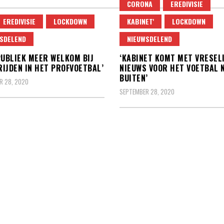
CORONA
EREDIVISIE
EREDIVISIE
LOCKDOWN
KABINET'
LOCKDOWN
SDELEND
NIEUWSDELEND
PUBLIEK MEER WELKOM BIJ
‘KABINET KOMT MET VRESEL
IJDEN IN HET PROFVOETBAL’
NIEUWS VOOR HET VOETBAL 
BUITEN’
R 28, 2020
SEPTEMBER 28, 2020