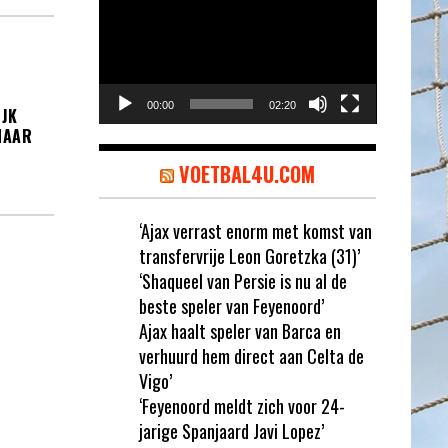
00:00
02:20
IJK
NAAR
VOETBAL4U.COM
‘Ajax verrast enorm met komst van
transfervrije Leon Goretzka (31)’
‘Shaqueel van Persie is nu al de
beste speler van Feyenoord’
Ajax haalt speler van Barca en
verhuurd hem direct aan Celta de
Vigo’
‘Feyenoord meldt zich voor 24-
jarige Spanjaard Javi Lopez’