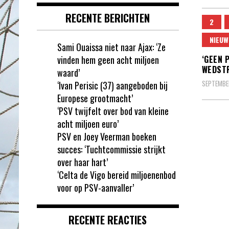
RECENTE BERICHTEN
2
NIEUW
Sami Ouaissa niet naar Ajax: ‘Ze
vinden hem geen acht miljoen
‘GEEN 
WEDSTR
waard’
SEPTEMBE
‘Ivan Perisic (37) aangeboden bij
Europese grootmacht’
‘PSV twijfelt over bod van kleine
acht miljoen euro’
PSV en Joey Veerman boeken
succes: ‘Tuchtcommissie strijkt
over haar hart’
‘Celta de Vigo bereid miljoenenbod
voor op PSV-aanvaller’
RECENTE REACTIES