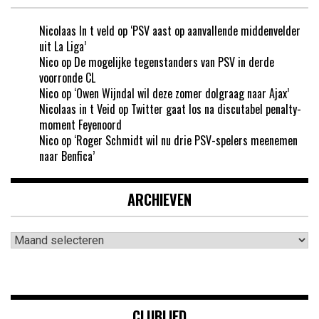
Nicolaas In t veld
op
‘PSV aast op aanvallende middenvelder
uit La Liga’
Nico
op
De mogelijke tegenstanders van PSV in derde
voorronde CL
Nico
op
‘Owen Wijndal wil deze zomer dolgraag naar Ajax’
Nicolaas in t Veid
op
Twitter gaat los na discutabel penalty-
moment Feyenoord
Nico
op
‘Roger Schmidt wil nu drie PSV-spelers meenemen
naar Benfica’
ARCHIEVEN
Archieven
CLUBLIED