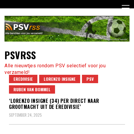
Ga
naar
de
inhoud
PSVRSS
Alle nieuwtjes rondom PSV selectief voor jou
verzameld!
EREDIVISIE
LORENZO INSIGNE
PSV
RUBEN VAN BOMMEL
‘LORENZO INSIGNE (34) PER DIRECT NAAR
GROOTMACHT UIT DE EREDIVISIE’
SEPTEMBER 24, 2025