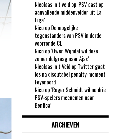
Nicolaas In t veld
op
‘PSV aast op
aanvallende middenvelder uit La
Liga’
Nico
op
De mogelijke
tegenstanders van PSV in derde
voorronde CL
Nico
op
‘Owen Wijndal wil deze
zomer dolgraag naar Ajax’
Nicolaas in t Veid
op
Twitter gaat
los na discutabel penalty-moment
Feyenoord
Nico
op
‘Roger Schmidt wil nu drie
PSV-spelers meenemen naar
Benfica’
ARCHIEVEN