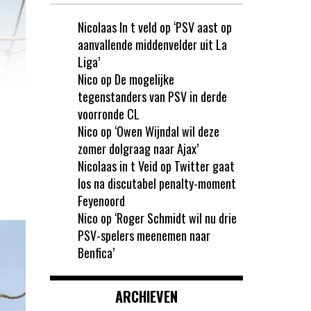
Nicolaas In t veld
op
‘PSV aast op
aanvallende middenvelder uit La
Liga’
Nico
op
De mogelijke
tegenstanders van PSV in derde
voorronde CL
Nico
op
‘Owen Wijndal wil deze
zomer dolgraag naar Ajax’
Nicolaas in t Veid
op
Twitter gaat
los na discutabel penalty-moment
Feyenoord
Nico
op
‘Roger Schmidt wil nu drie
PSV-spelers meenemen naar
Benfica’
ARCHIEVEN