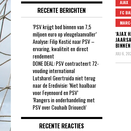
AJAX
RECENTE BERICHTEN
FC BA
MARC-
‘PSV krijgt bod binnen van 7,5
miljoen euro op vleugelaanvaller’
‘AJAX 
JAARSA
Analyse: Filip Kostić naar PSV –
BINNEN
ervaring, kwaliteit en direct
JULI 6, 20
rendement
DONE DEAL: PSV contracteert 72-
vouding international
Lutsharel Geertruida niet terug
naar de Eredivisie: ‘Niet haalbaar
voor Feyenoord en PSV’
‘Rangers in onderhandeling met
PSV over Couhaib Driouech’
RECENTE REACTIES