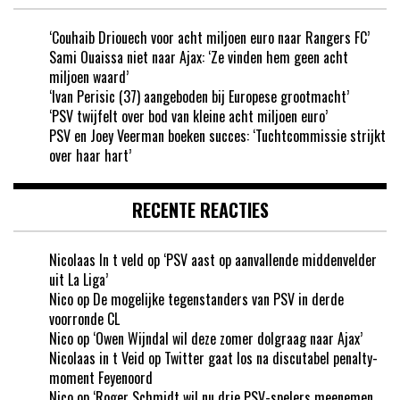
‘Couhaib Driouech voor acht miljoen euro naar Rangers FC’
Sami Ouaissa niet naar Ajax: ‘Ze vinden hem geen acht
miljoen waard’
‘Ivan Perisic (37) aangeboden bij Europese grootmacht’
‘PSV twijfelt over bod van kleine acht miljoen euro’
PSV en Joey Veerman boeken succes: ‘Tuchtcommissie strijkt
over haar hart’
RECENTE REACTIES
Nicolaas In t veld
op
‘PSV aast op aanvallende middenvelder
uit La Liga’
Nico
op
De mogelijke tegenstanders van PSV in derde
voorronde CL
Nico
op
‘Owen Wijndal wil deze zomer dolgraag naar Ajax’
Nicolaas in t Veid
op
Twitter gaat los na discutabel penalty-
moment Feyenoord
Nico
op
‘Roger Schmidt wil nu drie PSV-spelers meenemen