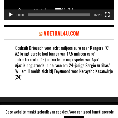
00:00
02:20
VOETBAL4U.COM
‘Couhaib Driouech voor acht miljoen euro naar Rangers FC’
‘AZ krijgt eerste bod binnen van 17,5 miljoen euro’
‘Jofre Torrents (19) op korte termijn speler van Ajax’
‘Ajax is nog steeds in de race om 24-jarige Sergio Arribas’
‘Willem II meldt zich bij Feyenoord voor Neraysho Kasanwirjo
(24)’
Aangedreven door
WordPress
Deze website maakt gebruik van cookies. Voor een goed functioneerde