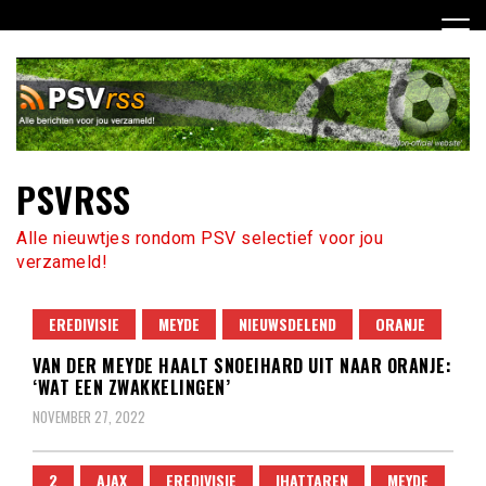
Ga
naar
de
inhoud
PSVRSS
Alle nieuwtjes rondom PSV selectief voor jou
verzameld!
EREDIVISIE
MEYDE
NIEUWSDELEND
ORANJE
VAN DER MEYDE HAALT SNOEIHARD UIT NAAR ORANJE:
‘WAT EEN ZWAKKELINGEN’
NOVEMBER 27, 2022
2
AJAX
EREDIVISIE
IHATTAREN
MEYDE