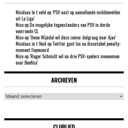
Nicolaas In t veld
op
‘PSV aast op aanvallende middenvelder
uit La Liga’
Nico
op
De mogelijke tegenstanders van PSV in derde
voorronde CL
Nico
op
‘Owen Wijndal wil deze zomer dolgraag naar Ajax’
Nicolaas in t Veid
op
Twitter gaat los na discutabel penalty-
moment Feyenoord
Nico
op
‘Roger Schmidt wil nu drie PSV-spelers meenemen
naar Benfica’
ARCHIEVEN
Archieven
CLUBLIED