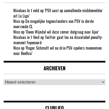
Nicolaas In t veld
op
‘PSV aast op aanvallende middenvelder
uit La Liga’
Nico
op
De mogelijke tegenstanders van PSV in derde
voorronde CL
Nico
op
‘Owen Wijndal wil deze zomer dolgraag naar Ajax’
Nicolaas in t Veid
op
Twitter gaat los na discutabel penalty-
moment Feyenoord
Nico
op
‘Roger Schmidt wil nu drie PSV-spelers meenemen
naar Benfica’
ARCHIEVEN
Archieven
CLUBLIED