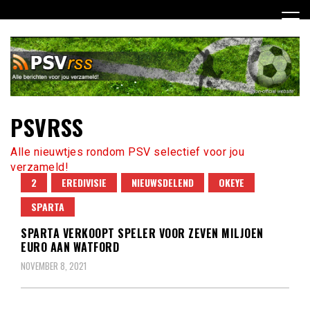
Ga
naar
de
inhoud
PSVRSS
Alle nieuwtjes rondom PSV selectief voor jou
verzameld!
2
EREDIVISIE
NIEUWSDELEND
OKEYE
SPARTA
SPARTA VERKOOPT SPELER VOOR ZEVEN MILJOEN
EURO AAN WATFORD
NOVEMBER 8, 2021