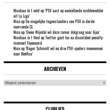
Nicolaas In t veld
op
‘PSV aast op aanvallende middenvelder
uit La Liga’
Nico
op
De mogelijke tegenstanders van PSV in derde
voorronde CL
Nico
op
‘Owen Wijndal wil deze zomer dolgraag naar Ajax’
Nicolaas in t Veid
op
Twitter gaat los na discutabel penalty-
moment Feyenoord
Nico
op
‘Roger Schmidt wil nu drie PSV-spelers meenemen
naar Benfica’
ARCHIEVEN
Archieven
CLUBLIED