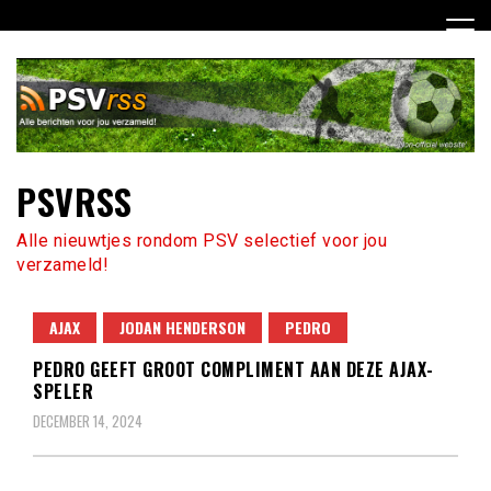
Ga
naar
de
inhoud
PSVRSS
Alle nieuwtjes rondom PSV selectief voor jou
verzameld!
AJAX
JODAN HENDERSON
PEDRO
PEDRO GEEFT GROOT COMPLIMENT AAN DEZE AJAX-
SPELER
DECEMBER 14, 2024