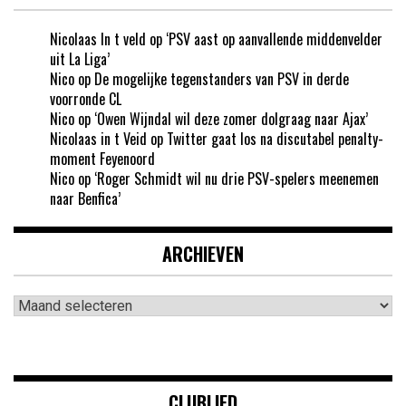
Nicolaas In t veld
op
‘PSV aast op aanvallende middenvelder
uit La Liga’
Nico
op
De mogelijke tegenstanders van PSV in derde
voorronde CL
Nico
op
‘Owen Wijndal wil deze zomer dolgraag naar Ajax’
Nicolaas in t Veid
op
Twitter gaat los na discutabel penalty-
moment Feyenoord
Nico
op
‘Roger Schmidt wil nu drie PSV-spelers meenemen
naar Benfica’
ARCHIEVEN
Archieven
CLUBLIED