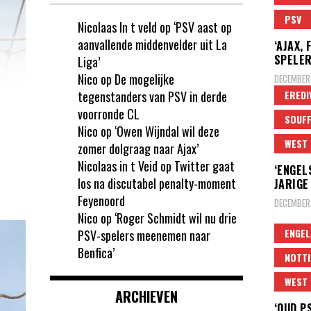
PSV
Nicolaas In t veld
op
‘PSV aast op
aanvallende middenvelder uit La
‘AJAX,
SPELER
Liga’
Nico
op
De mogelijke
DECEMBER
tegenstanders van PSV in derde
EREDI
voorronde CL
SOUFF
Nico
op
‘Owen Wijndal wil deze
WEST 
zomer dolgraag naar Ajax’
Nicolaas in t Veid
op
Twitter gaat
‘ENGEL
los na discutabel penalty-moment
JARIGE
Feyenoord
DECEMBER 
Nico
op
‘Roger Schmidt wil nu drie
ENGEL
PSV-spelers meenemen naar
Benfica’
NOTT
WEST 
ARCHIEVEN
‘OUD P