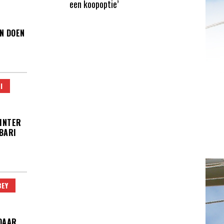
een koopoptie’
N DOEN
I
WINTER
BARI
BEY
 DAAR