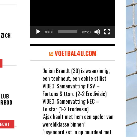
00:00
02:20
 ZICH
VOETBAL4U.COM
‘Julian Brandt (30) is waanzinnig,
een techneut, een echte stilist’
VIDEO: Samenvatting PSV –
Fortuna Sittard (2-2 Eredivisie)
CLUB
VIDEO: Samenvatting NEC –
ERBOD
Telstar (1-2 Eredivisie)
‘Ajax haalt met hem een speler van
wereldklasse binnen’
RECHT
‘Feyenoord zet in op huurdeal met