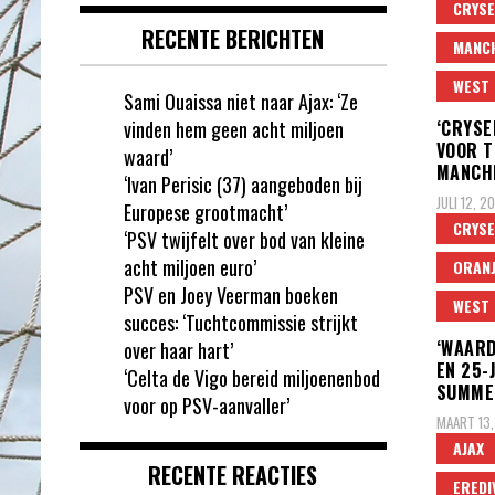
CRYSE
RECENTE BERICHTEN
MANCH
WEST 
Sami Ouaissa niet naar Ajax: ‘Ze
vinden hem geen acht miljoen
‘CRYSE
VOOR 
waard’
MANCHE
‘Ivan Perisic (37) aangeboden bij
JULI 12, 2
Europese grootmacht’
CRYSE
‘PSV twijfelt over bod van kleine
acht miljoen euro’
ORANJ
PSV en Joey Veerman boeken
WEST 
succes: ‘Tuchtcommissie strijkt
‘WAARD
over haar hart’
EN 25-
‘Celta de Vigo bereid miljoenenbod
SUMMER
voor op PSV-aanvaller’
MAART 13,
AJAX
RECENTE REACTIES
EREDI