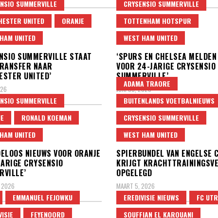
NSIO SUMMERVILLE
CRYSENSIO SUMMERVILLE
ESTER UNITED
ORANJE
TOTTENHAM HOTSPUR
HAM UNITED
WEST HAM UNITED
NSIO SUMMERVILLE STAAT
‘SPURS EN CHELSEA MELDEN
TRANSFER NAAR
VOOR 24-JARIGE CRYSENSIO
STER UNITED’
SUMMERVILLE’
ADAMA TRAORE
026
JUNI 30, 2026
NSIO SUMMERVILLE
BUITENLANDS VOETBALNIEUWS
E
RONALD KOEMAN
CRYSENSIO SUMMERVILLE
HAM UNITED
WEST HAM UNITED
ELOOS NIEUWS VOOR ORANJE
SPIERBUNDEL VAN ENGELSE 
JARIGE CRYSENSIO
KRIJGT KRACHTTRAININGSV
VILLE’
OPGELEGD
 2026
MAART 5, 2026
EMMANUEL FEJOWKU
EREDIVISIE NIEUWS
FC UT
VISIE
FEYENOORD
SOUFFIAN EL KAROUANI