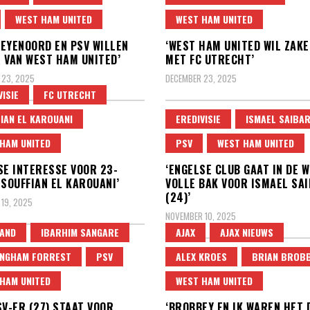
WEST HAM UNITED
WEST HAM UNITED
 FEYENOORD EN PSV WILLEN
‘WEST HAM UNITED WIL ZAKE
 VAN WEST HAM UNITED’
MET FC UTRECHT’
 23, 2025
DECEMBER 23, 2025
VISIE
FC UTRECHT
IAN EL KAROUANI
EREDIVISIE
ISMAEL SAIBAR
HAM UNITED
PSV
WEST HAM UNITED
SE INTERESSE VOOR 23-
‘ENGELSE CLUB GAAT IN DE 
 SOUFFIAN EL KAROUANI’
VOLLE BAK VOOR ISMAEL SAI
(24)’
19, 2025
NOVEMBER 10, 2025
AND
IBARHIM SANGARE
AJAX
AJAX NIEUWS
INGHAM FORREST
PSV
ALEX KROES
BRIAN BROB
HAM UNITED
WEST HAM UNITED
SV-ER (27) STAAT VOOR
‘BROBBEY EN IK WAREN HET