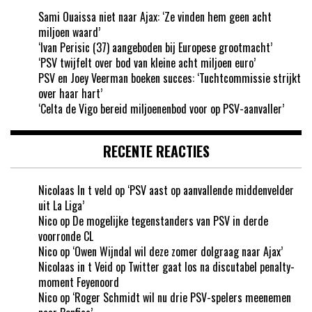
Sami Ouaissa niet naar Ajax: ‘Ze vinden hem geen acht
miljoen waard’
‘Ivan Perisic (37) aangeboden bij Europese grootmacht’
‘PSV twijfelt over bod van kleine acht miljoen euro’
PSV en Joey Veerman boeken succes: ‘Tuchtcommissie strijkt
over haar hart’
‘Celta de Vigo bereid miljoenenbod voor op PSV-aanvaller’
RECENTE REACTIES
Nicolaas In t veld
op
‘PSV aast op aanvallende middenvelder
uit La Liga’
Nico
op
De mogelijke tegenstanders van PSV in derde
voorronde CL
Nico
op
‘Owen Wijndal wil deze zomer dolgraag naar Ajax’
Nicolaas in t Veid
op
Twitter gaat los na discutabel penalty-
moment Feyenoord
Nico
op
‘Roger Schmidt wil nu drie PSV-spelers meenemen