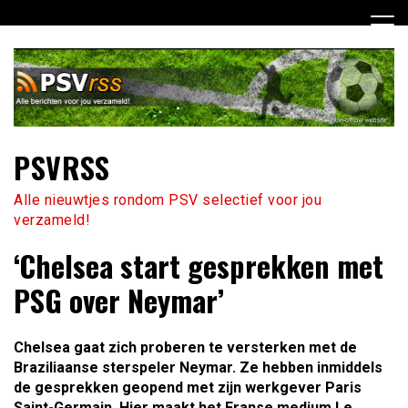
Ga
naar
de
inhoud
PSVRSS
Alle nieuwtjes rondom PSV selectief voor jou
verzameld!
‘Chelsea start gesprekken met
PSG over Neymar’
Chelsea gaat zich proberen te versterken met de
Braziliaanse sterspeler Neymar. Ze hebben inmiddels
de gesprekken geopend met zijn werkgever Paris
Saint-Germain. Hier maakt het Franse medium Le