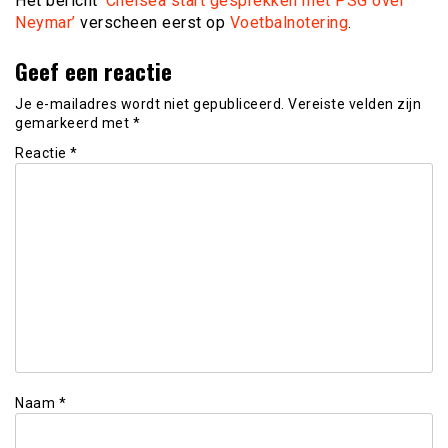
Het bericht
‘Chelsea start gesprekken met PSG over
Neymar’
verscheen eerst op
Voetbalnotering
.
Geef een reactie
Je e-mailadres wordt niet gepubliceerd.
Vereiste velden zijn
gemarkeerd met
*
Reactie
*
Naam
*