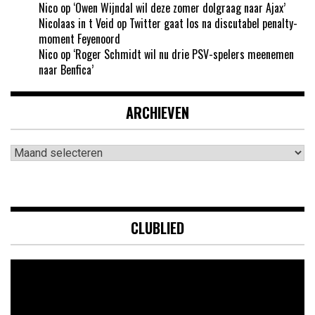
Nico
op
‘Owen Wijndal wil deze zomer dolgraag naar Ajax’
Nicolaas in t Veid
op
Twitter gaat los na discutabel penalty-
moment Feyenoord
Nico
op
‘Roger Schmidt wil nu drie PSV-spelers meenemen
naar Benfica’
ARCHIEVEN
Archieven
CLUBLIED
Videospeler