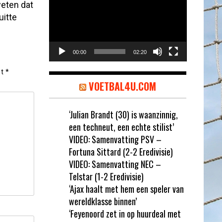
weten dat
uitte
00:00
02:20
et
*
VOETBAL4U.COM
‘Julian Brandt (30) is waanzinnig,
een techneut, een echte stilist’
VIDEO: Samenvatting PSV –
Fortuna Sittard (2-2 Eredivisie)
VIDEO: Samenvatting NEC –
Telstar (1-2 Eredivisie)
‘Ajax haalt met hem een speler van
wereldklasse binnen’
‘Feyenoord zet in op huurdeal met