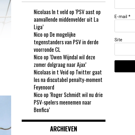
Nicolaas In t veld
op
‘PSV aast op
E-mail
*
aanvallende middenvelder uit La
Liga’
Nico
op
De mogelijke
Site
tegenstanders van PSV in derde
voorronde CL
Nico
op
‘Owen Wijndal wil deze
zomer dolgraag naar Ajax’
Nicolaas in t Veid
op
Twitter gaat
los na discutabel penalty-moment
Feyenoord
Nico
op
‘Roger Schmidt wil nu drie
PSV-spelers meenemen naar
Benfica’
ARCHIEVEN