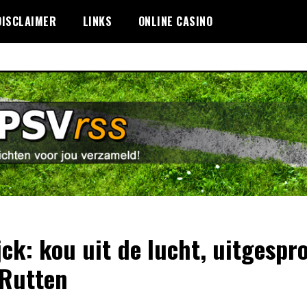
DISCLAIMER
LINKS
ONLINE CASINO
jck: kou uit de lucht, uitgespr
Rutten