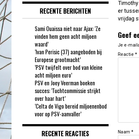
Timothy 
RECENTE BERICHTEN
er tusse
vrijdag s
Sami Ouaissa niet naar Ajax: ‘Ze
Geef e
vinden hem geen acht miljoen
waard’
Je e-mail
‘Ivan Perisic (37) aangeboden bij
Reactie
*
Europese grootmacht’
‘PSV twijfelt over bod van kleine
acht miljoen euro’
PSV en Joey Veerman boeken
succes: ‘Tuchtcommissie strijkt
over haar hart’
‘Celta de Vigo bereid miljoenenbod
voor op PSV-aanvaller’
RECENTE REACTIES
Naam
*