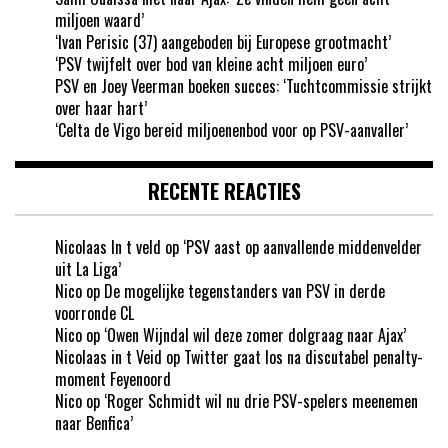
miljoen waard’
‘Ivan Perisic (37) aangeboden bij Europese grootmacht’
‘PSV twijfelt over bod van kleine acht miljoen euro’
PSV en Joey Veerman boeken succes: ‘Tuchtcommissie strijkt
over haar hart’
‘Celta de Vigo bereid miljoenenbod voor op PSV-aanvaller’
RECENTE REACTIES
Nicolaas In t veld
op
‘PSV aast op aanvallende middenvelder
uit La Liga’
Nico
op
De mogelijke tegenstanders van PSV in derde
voorronde CL
Nico
op
‘Owen Wijndal wil deze zomer dolgraag naar Ajax’
Nicolaas in t Veid
op
Twitter gaat los na discutabel penalty-
moment Feyenoord
Nico
op
‘Roger Schmidt wil nu drie PSV-spelers meenemen
naar Benfica’