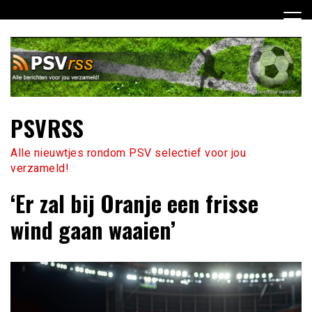
Ga
naar
de
inhoud
PSVRSS
Alle nieuwtjes rondom PSV selectief voor jou
verzameld!
‘Er zal bij Oranje een frisse
wind gaan waaien’