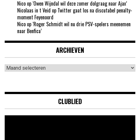
Nico
op
‘Owen Wijndal wil deze zomer dolgraag naar Ajax’
Nicolaas in t Veid
op
Twitter gaat los na discutabel penalty-
moment Feyenoord
Nico
op
‘Roger Schmidt wil nu drie PSV-spelers meenemen
naar Benfica’
ARCHIEVEN
Archieven
CLUBLIED
Videospeler