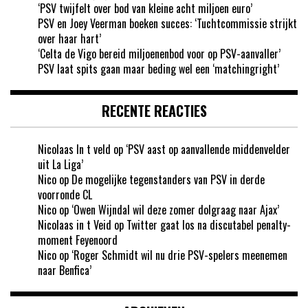
‘PSV twijfelt over bod van kleine acht miljoen euro’
PSV en Joey Veerman boeken succes: ‘Tuchtcommissie strijkt
over haar hart’
‘Celta de Vigo bereid miljoenenbod voor op PSV-aanvaller’
PSV laat spits gaan maar beding wel een ‘matchingright’
RECENTE REACTIES
Nicolaas In t veld
op
‘PSV aast op aanvallende middenvelder
uit La Liga’
Nico
op
De mogelijke tegenstanders van PSV in derde
voorronde CL
Nico
op
‘Owen Wijndal wil deze zomer dolgraag naar Ajax’
Nicolaas in t Veid
op
Twitter gaat los na discutabel penalty-
moment Feyenoord
Nico
op
‘Roger Schmidt wil nu drie PSV-spelers meenemen
naar Benfica’