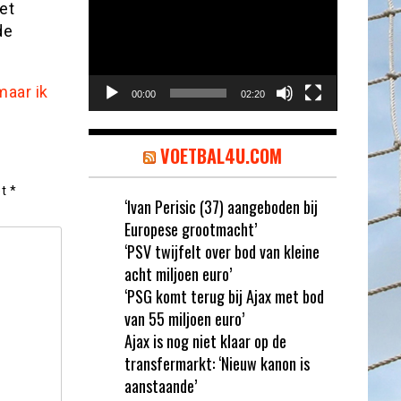
et
de
maar ik
00:00
02:20
VOETBAL4U.COM
et
*
‘Ivan Perisic (37) aangeboden bij
Europese grootmacht’
‘PSV twijfelt over bod van kleine
acht miljoen euro’
‘PSG komt terug bij Ajax met bod
van 55 miljoen euro’
Ajax is nog niet klaar op de
transfermarkt: ‘Nieuw kanon is
aanstaande’