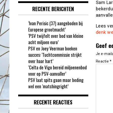
Sam Lar
RECENTE BERICHTEN
bekerdu
aanvalle
‘Ivan Perisic (37) aangeboden bij
Lees ve
Europese grootmacht’
denk wel
‘PSV twijfelt over bod van kleine
acht miljoen euro’
Geef e
PSV en Joey Veerman boeken
succes: ‘Tuchtcommissie strijkt
Je e-mail
over haar hart’
Reactie
*
‘Celta de Vigo bereid miljoenenbod
voor op PSV-aanvaller’
PSV laat spits gaan maar beding
wel een ‘matchingright’
RECENTE REACTIES