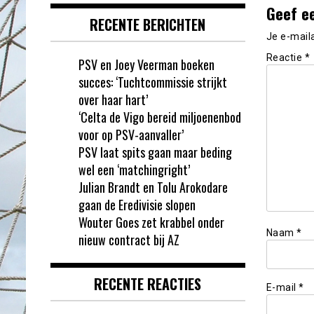
Geef e
RECENTE BERICHTEN
Je e-mail
Reactie
*
PSV en Joey Veerman boeken
succes: ‘Tuchtcommissie strijkt
over haar hart’
‘Celta de Vigo bereid miljoenenbod
voor op PSV-aanvaller’
PSV laat spits gaan maar beding
wel een ‘matchingright’
Julian Brandt en Tolu Arokodare
gaan de Eredivisie slopen
Wouter Goes zet krabbel onder
Naam
*
nieuw contract bij AZ
RECENTE REACTIES
E-mail
*