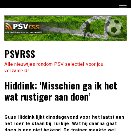
Ga
naar
de
inhoud
PSVRSS
Alle nieuwtjes rondom PSV selectief voor jou
verzameld!
Hiddink: ‘Misschien ga ik het
wat rustiger aan doen’
Guus Hiddink lijkt dinsdagavond voor het laatst aan
het roer te staan bij Turkije. Wat hij daarna gaat
doen is nog niet bekend. De trainer maakte wel