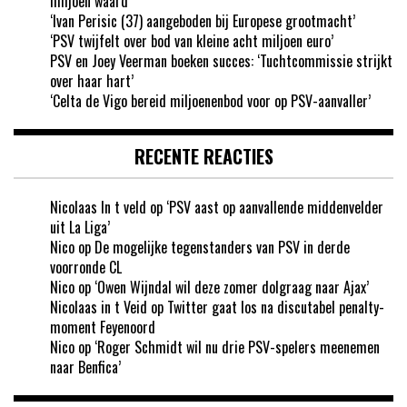
miljoen waard’
‘Ivan Perisic (37) aangeboden bij Europese grootmacht’
‘PSV twijfelt over bod van kleine acht miljoen euro’
PSV en Joey Veerman boeken succes: ‘Tuchtcommissie strijkt
over haar hart’
‘Celta de Vigo bereid miljoenenbod voor op PSV-aanvaller’
RECENTE REACTIES
Nicolaas In t veld
op
‘PSV aast op aanvallende middenvelder
uit La Liga’
Nico
op
De mogelijke tegenstanders van PSV in derde
voorronde CL
Nico
op
‘Owen Wijndal wil deze zomer dolgraag naar Ajax’
Nicolaas in t Veid
op
Twitter gaat los na discutabel penalty-
moment Feyenoord
Nico
op
‘Roger Schmidt wil nu drie PSV-spelers meenemen
naar Benfica’