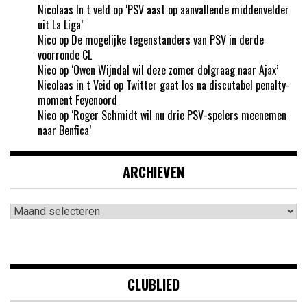
Nicolaas In t veld
op
‘PSV aast op aanvallende middenvelder
uit La Liga’
Nico
op
De mogelijke tegenstanders van PSV in derde
voorronde CL
Nico
op
‘Owen Wijndal wil deze zomer dolgraag naar Ajax’
Nicolaas in t Veid
op
Twitter gaat los na discutabel penalty-
moment Feyenoord
Nico
op
‘Roger Schmidt wil nu drie PSV-spelers meenemen
naar Benfica’
ARCHIEVEN
Archieven
CLUBLIED