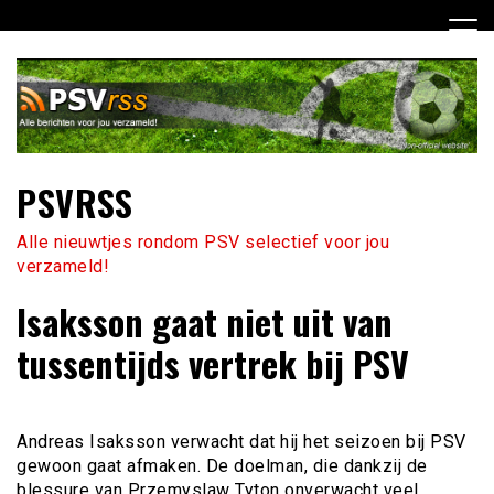
Ga
naar
de
inhoud
PSVRSS
Alle nieuwtjes rondom PSV selectief voor jou
verzameld!
Isaksson gaat niet uit van
tussentijds vertrek bij PSV
Andreas Isaksson verwacht dat hij het seizoen bij PSV
gewoon gaat afmaken. De doelman, die dankzij de
blessure van Przemyslaw Tyton onverwacht veel