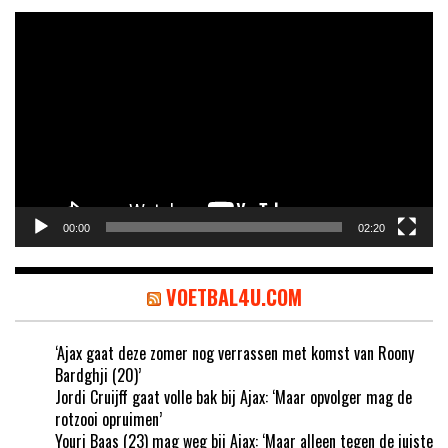
Videospeler
00:00
02:20
VOETBAL4U.COM
‘Ajax gaat deze zomer nog verrassen met komst van Roony
Bardghji (20)’
Jordi Cruijff gaat volle bak bij Ajax: ‘Maar opvolger mag de
rotzooi opruimen’
Youri Baas (23) mag weg bij Ajax: ‘Maar alleen tegen de juiste