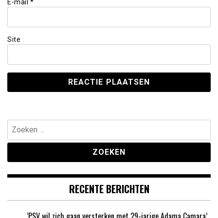
E-mail
*
Site
Zoeken
naar:
RECENTE BERICHTEN
‘PSV wil zich gaan versterken met 29-jarige Adama Camara’