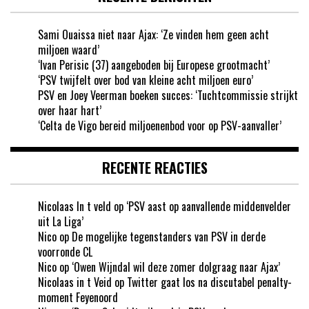
Sami Ouaissa niet naar Ajax: ‘Ze vinden hem geen acht
miljoen waard’
‘Ivan Perisic (37) aangeboden bij Europese grootmacht’
‘PSV twijfelt over bod van kleine acht miljoen euro’
PSV en Joey Veerman boeken succes: ‘Tuchtcommissie strijkt
over haar hart’
‘Celta de Vigo bereid miljoenenbod voor op PSV-aanvaller’
RECENTE REACTIES
Nicolaas In t veld
op
‘PSV aast op aanvallende middenvelder
uit La Liga’
Nico
op
De mogelijke tegenstanders van PSV in derde
voorronde CL
Nico
op
‘Owen Wijndal wil deze zomer dolgraag naar Ajax’
Nicolaas in t Veid
op
Twitter gaat los na discutabel penalty-
moment Feyenoord