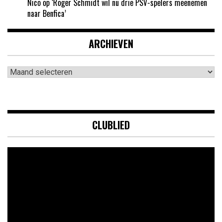
Nico
op
‘Roger Schmidt wil nu drie PSV-spelers meenemen
naar Benfica’
ARCHIEVEN
Archieven
CLUBLIED
Videospeler