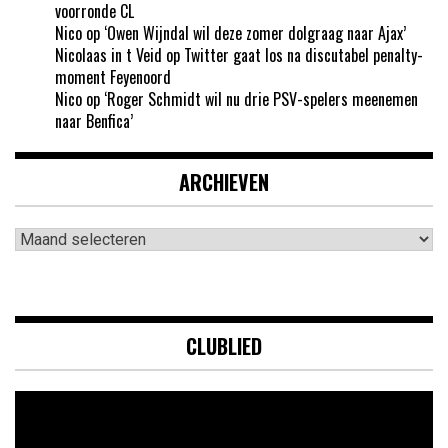
voorronde CL
Nico
op
‘Owen Wijndal wil deze zomer dolgraag naar Ajax’
Nicolaas in t Veid
op
Twitter gaat los na discutabel penalty-
moment Feyenoord
Nico
op
‘Roger Schmidt wil nu drie PSV-spelers meenemen
naar Benfica’
ARCHIEVEN
Archieven
CLUBLIED
Videospeler