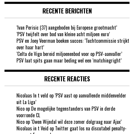
RECENTE BERICHTEN
‘Ivan Perisic (37) aangeboden bij Europese grootmacht’
‘PSV twijfelt over bod van kleine acht miljoen euro’
PSV en Joey Veerman boeken succes: ‘Tuchtcommissie strijkt
over haar hart’
‘Celta de Vigo bereid miljoenenbod voor op PSV-aanvaller’
PSV laat spits gaan maar beding wel een ‘matchingright’
RECENTE REACTIES
Nicolaas In t veld
op
‘PSV aast op aanvallende middenvelder
uit La Liga’
Nico
op
De mogelijke tegenstanders van PSV in derde
voorronde CL
Nico
op
‘Owen Wijndal wil deze zomer dolgraag naar Ajax’
Nicolaas in t Veid
op
Twitter gaat los na discutabel penalty-