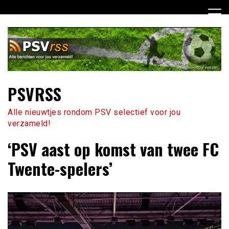
Ga
naar
de
inhoud
PSVRSS
Alle nieuwtjes rondom PSV selectief voor jou
verzameld!
‘PSV aast op komst van twee FC
Twente-spelers’