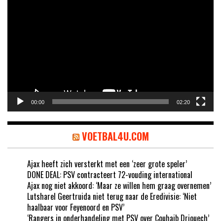
Videospeler
00:00
02:20
VOETBAL4U.COM
Ajax heeft zich versterkt met een ‘zeer grote speler’
DONE DEAL: PSV contracteert 72-vouding international
Ajax nog niet akkoord: ‘Maar ze willen hem graag overnemen’
Lutsharel Geertruida niet terug naar de Eredivisie: ‘Niet
haalbaar voor Feyenoord en PSV’
‘Rangers in onderhandeling met PSV over Couhaib Driouech’