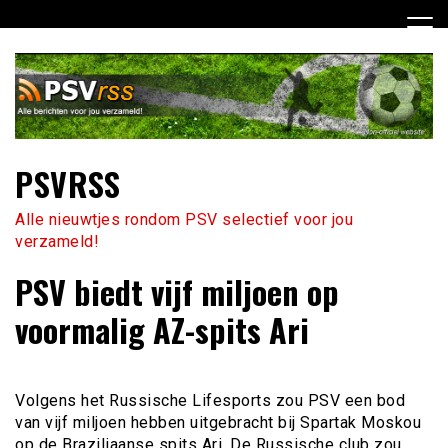
Ga
naar
de
inhoud
PSVRSS
Alle nieuwtjes rondom PSV selectief voor jou
verzameld!
PSV biedt vijf miljoen op
voormalig AZ-spits Ari
Volgens het Russische Lifesports zou PSV een bod
van vijf miljoen hebben uitgebracht bij Spartak Moskou
op de Braziliaanse spits Ari. De Russische club zou