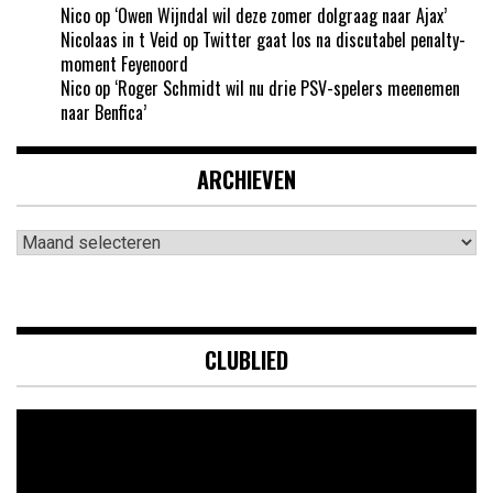
Nico
op
‘Owen Wijndal wil deze zomer dolgraag naar Ajax’
Nicolaas in t Veid
op
Twitter gaat los na discutabel penalty-
moment Feyenoord
Nico
op
‘Roger Schmidt wil nu drie PSV-spelers meenemen
naar Benfica’
ARCHIEVEN
Archieven
CLUBLIED
Videospeler