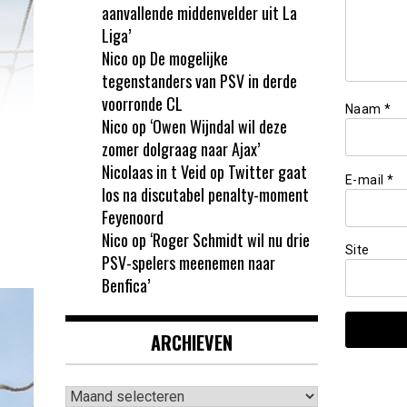
aanvallende middenvelder uit La
Liga’
Nico
op
De mogelijke
tegenstanders van PSV in derde
voorronde CL
Naam
*
Nico
op
‘Owen Wijndal wil deze
zomer dolgraag naar Ajax’
Nicolaas in t Veid
op
Twitter gaat
E-mail
*
los na discutabel penalty-moment
Feyenoord
Nico
op
‘Roger Schmidt wil nu drie
Site
PSV-spelers meenemen naar
Benfica’
ARCHIEVEN
Archieven