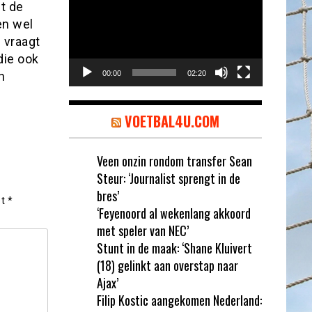
t de
en wel
 vraagt
die ook
n
00:00
02:20
VOETBAL4U.COM
Veen onzin rondom transfer Sean
Steur: ‘Journalist sprengt in de
bres’
et
*
‘Feyenoord al wekenlang akkoord
met speler van NEC’
Stunt in de maak: ‘Shane Kluivert
(18) gelinkt aan overstap naar
Ajax’
Filip Kostic aangekomen Nederland: