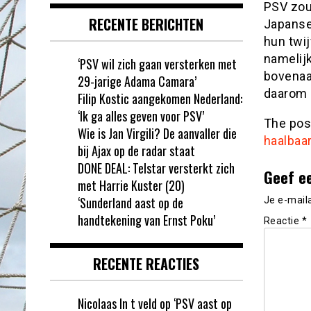
PSV zou
RECENTE BERICHTEN
Japanse
hun twij
namelijk
‘PSV wil zich gaan versterken met
bovenaan
29-jarige Adama Camara’
daarom ‘
Filip Kostic aangekomen Nederland:
‘Ik ga alles geven voor PSV’
The po
Wie is Jan Virgili? De aanvaller die
haalbaar
bij Ajax op de radar staat
DONE DEAL: Telstar versterkt zich
Geef e
met Harrie Kuster (20)
‘Sunderland aast op de
Je e-mail
handtekening van Ernst Poku’
Reactie
*
RECENTE REACTIES
Nicolaas In t veld
op
‘PSV aast op